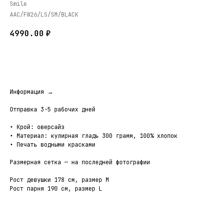
Smile
AAC/FW26/LS/SM/BLACK
4990.00
₽
В КОРЗИНУ
Информация →
Отправка 3-5 рабочих дней
• Крой: оверсайз
• Материал: кулирная гладь 300 грамм, 100% хлопок
• Печать водными красками
Размерная сетка — на последней фотографии
Рост девушки 178 см, размер М
Рост парня 190 см, размер L