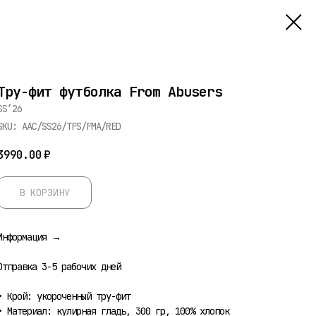
Тру-фит футболка From Abusers
SS’26
SKU:
AAC/SS26/TFS/FMA/RED
3990.00
₽
В КОРЗИНУ
Информация →
Отправка 3-5 рабочих дней
• Крой: укороченный тру-фит
• Материал: кулирная гладь, 300 гр, 100% хлопок